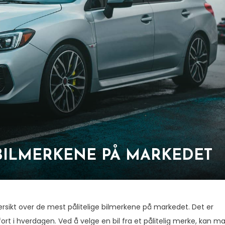
 BILMERKENE PÅ MARKEDET
ersikt over de mest pålitelige bilmerkene på markedet. Det er
fort i hverdagen. Ved å velge en bil fra et pålitelig merke, kan m