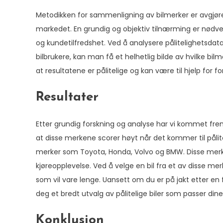
Metodikken for sammenligning av bilmerker er avgjøre
markedet. En grundig og objektiv tilnærming er nødvend
og kundetilfredshet. Ved å analysere pålitelighetsdat
bilbrukere, kan man få et helhetlig bilde av hvilke bi
at resultatene er pålitelige og kan være til hjelp for 
Resultater
Etter grundig forskning og analyse har vi kommet frem
at disse merkene scorer høyt når det kommer til pålitel
merker som Toyota, Honda, Volvo og BMW. Disse merken
kjøreopplevelse. Ved å velge en bil fra et av disse mer
som vil vare lenge. Uansett om du er på jakt etter en fa
deg et bredt utvalg av pålitelige biler som passer din
Konklusjon