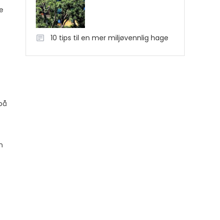
e
10 tips til en mer miljøvennlig hage
 på
n