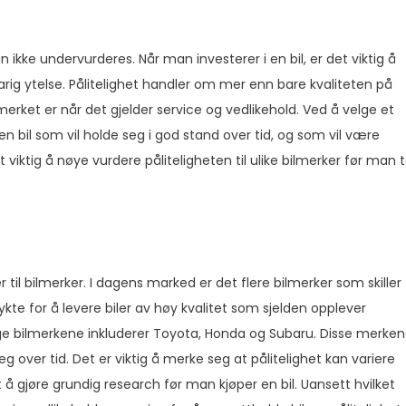
n ikke undervurderes. Når man investerer i en bil, er det viktig å
arig ytelse. Pålitelighet handler om mer enn bare kvaliteten på
merket er når det gjelder service og vedlikehold. Ved å velge et
n bil som vil holde seg i god stand over tid, og som vil være
det viktig å nøye vurdere påliteligheten til ulike bilmerker før man 
 til bilmerker. I dagens marked er det flere bilmerker som skiller
kte for å levere biler av høy kvalitet som sjelden opplever
elige bilmerkene inkluderer Toyota, Honda og Subaru. Disse merke
 over tid. Det er viktig å merke seg at pålitelighet kan variere
t å gjøre grundig research før man kjøper en bil. Uansett hvilket