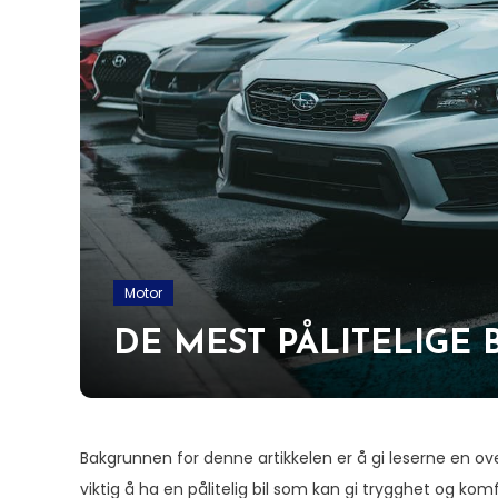
Motor
DE MEST PÅLITELIGE
Bakgrunnen for denne artikkelen er å gi leserne en ov
viktig å ha en pålitelig bil som kan gi trygghet og kom