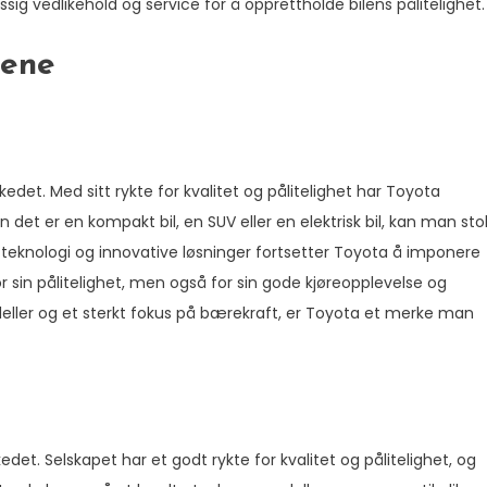
sig vedlikehold og service for å opprettholde bilens pålitelighet.
kene
det. Med sitt rykte for kvalitet og pålitelighet har Toyota
n det er en kompakt bil, en SUV eller en elektrisk bil, kan man sto
t teknologi og innovative løsninger fortsetter Toyota å imponere
r sin pålitelighet, men også for sin gode kjøreopplevelse og
eller og et sterkt fokus på bærekraft, er Toyota et merke man
et. Selskapet har et godt rykte for kvalitet og pålitelighet, og