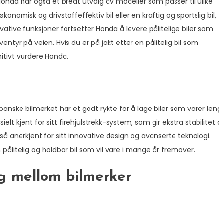
 Honda har også et bredt utvalg av modeller som passer til ulike
nomisk og drivstoffeffektiv bil eller en kraftig og sportslig bil,
ative funksjoner fortsetter Honda å levere pålitelige biler som
entyr på veien. Hvis du er på jakt etter en pålitelig bil som
nitivt vurdere Honda.
japanske bilmerket har et godt rykte for å lage biler som varer le
elt kjent for sitt firehjulstrekk-system, som gir ekstra stabilitet
 også anerkjent for sitt innovative design og avanserte teknologi.
litelig og holdbar bil som vil vare i mange år fremover.
g mellom bilmerker