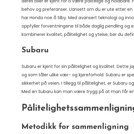
deres biler er kjent for å være pålitelige og holdbare.
behov og preferanser. Uansett om du er ute etter en øko
har Honda noe å tilby. Med avansert teknologi og innov
oppfyller forventningene til både daglig pendling og ev
kombinerer kvalitet, pålitelighet og ytelse, bør du defi
Subaru
Subaru er kjent for sin pålitelighet og kvalitet. Dette 
og som tåler ulike vær- og kjøreforhold. Subaru er spesi
sikkerhet på veien. I tillegg til pålitelighet, er Subaru
Med en Subaru kan man være trygg på at man får en på
Pålitelighetssammenlignin
Metodikk for sammenligning