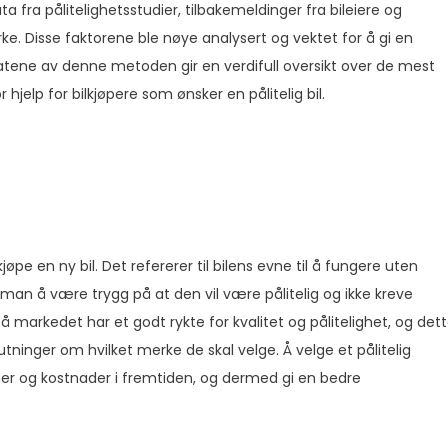
ata fra pålitelighetsstudier, tilbakemeldinger fra bileiere og
erke. Disse faktorene ble nøye analysert og vektet for å gi en
ltatene av denne metoden gir en verdifull oversikt over de mest
hjelp for bilkjøpere som ønsker en pålitelig bil.
jøpe en ny bil. Det refererer til bilens evne til å fungere uten
r man å være trygg på at den vil være pålitelig og ikke kreve
 markedet har et godt rykte for kvalitet og pålitelighet, og det
tninger om hvilket merke de skal velge. Å velge et pålitelig
mer og kostnader i fremtiden, og dermed gi en bedre