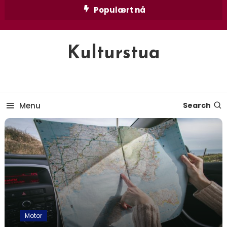
Skip
Populært nå
To
Content
Kulturstua
Menu
Search
Motor