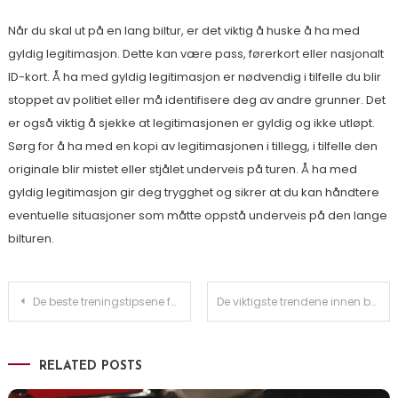
Når du skal ut på en lang biltur, er det viktig å huske å ha med
gyldig legitimasjon. Dette kan være pass, førerkort eller nasjonalt
ID-kort. Å ha med gyldig legitimasjon er nødvendig i tilfelle du blir
stoppet av politiet eller må identifisere deg av andre grunner. Det
er også viktig å sjekke at legitimasjonen er gyldig og ikke utløpt.
Sørg for å ha med en kopi av legitimasjonen i tillegg, i tilfelle den
originale blir mistet eller stjålet underveis på turen. Å ha med
gyldig legitimasjon gir deg trygghet og sikrer at du kan håndtere
eventuelle situasjoner som måtte oppstå underveis på den lange
bilturen.
Innleggsnavigasjon
De beste treningstipsene for å holde seg i form
De viktigste trendene innen boliginnredning
RELATED POSTS