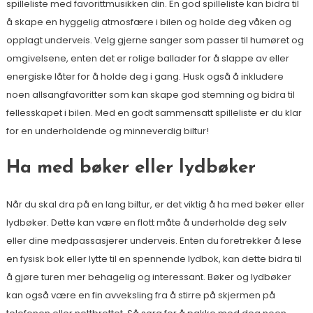
spilleliste med favorittmusikken din. En god spilleliste kan bidra til
å skape en hyggelig atmosfære i bilen og holde deg våken og
opplagt underveis. Velg gjerne sanger som passer til humøret og
omgivelsene, enten det er rolige ballader for å slappe av eller
energiske låter for å holde deg i gang. Husk også å inkludere
noen allsangfavoritter som kan skape god stemning og bidra til
fellesskapet i bilen. Med en godt sammensatt spilleliste er du klar
for en underholdende og minneverdig biltur!
Ha med bøker eller lydbøker
Når du skal dra på en lang biltur, er det viktig å ha med bøker eller
lydbøker. Dette kan være en flott måte å underholde deg selv
eller dine medpassasjerer underveis. Enten du foretrekker å lese
en fysisk bok eller lytte til en spennende lydbok, kan dette bidra til
å gjøre turen mer behagelig og interessant. Bøker og lydbøker
kan også være en fin avveksling fra å stirre på skjermen på