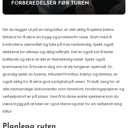
FORBEREDELSER FØR TUREN
Før du legger ut på en lang biltur, er det viktig å sjekke bilens
tilstand for å sikre en trygg og problemfri reise. Start med å
kontrollere oljenivået og fylle på hvis nødvendig. Sjekk også
dekkene for slitasje og riktig lufttrykk. Det er også lurt å teste
batteriet og sikre at det er tilstrekkelig ladet. Sjekk også
bremsene for å forsikre deg om at de fungerer optimalt. En
grundig sjekk av lysene, inkludert frontlys, baklys og blinklys, er
også viktig for å sikre god synlighet på veien. Til slutt, sørg for at
alle nødvendige dokumenter som førerkort, forsikringspapirer og
veihjelpskort er på plass. Ved å ta disse enkle sjekkene kan du
være trygg på at bilen er i god stand og klar for en vellykket lang
biltur.
Planlegg ruten