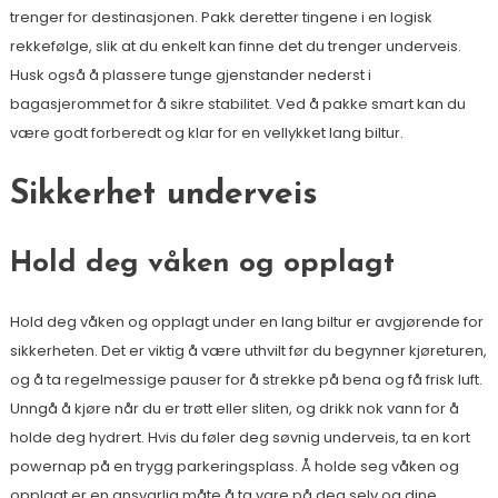
trenger for destinasjonen. Pakk deretter tingene i en logisk
rekkefølge, slik at du enkelt kan finne det du trenger underveis.
Husk også å plassere tunge gjenstander nederst i
bagasjerommet for å sikre stabilitet. Ved å pakke smart kan du
være godt forberedt og klar for en vellykket lang biltur.
Sikkerhet underveis
Hold deg våken og opplagt
Hold deg våken og opplagt under en lang biltur er avgjørende for
sikkerheten. Det er viktig å være uthvilt før du begynner kjøreturen,
og å ta regelmessige pauser for å strekke på bena og få frisk luft.
Unngå å kjøre når du er trøtt eller sliten, og drikk nok vann for å
holde deg hydrert. Hvis du føler deg søvnig underveis, ta en kort
powernap på en trygg parkeringsplass. Å holde seg våken og
opplagt er en ansvarlig måte å ta vare på deg selv og dine