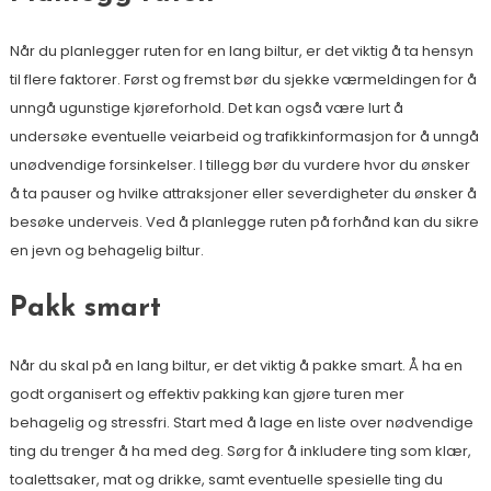
Når du planlegger ruten for en lang biltur, er det viktig å ta hensyn
til flere faktorer. Først og fremst bør du sjekke værmeldingen for å
unngå ugunstige kjøreforhold. Det kan også være lurt å
undersøke eventuelle veiarbeid og trafikkinformasjon for å unngå
unødvendige forsinkelser. I tillegg bør du vurdere hvor du ønsker
å ta pauser og hvilke attraksjoner eller severdigheter du ønsker å
besøke underveis. Ved å planlegge ruten på forhånd kan du sikre
en jevn og behagelig biltur.
Pakk smart
Når du skal på en lang biltur, er det viktig å pakke smart. Å ha en
godt organisert og effektiv pakking kan gjøre turen mer
behagelig og stressfri. Start med å lage en liste over nødvendige
ting du trenger å ha med deg. Sørg for å inkludere ting som klær,
toalettsaker, mat og drikke, samt eventuelle spesielle ting du