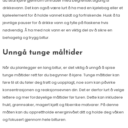
du skal kjøre gjennom områder med begrenset tilgang til
drikkevann. Det kan også være lurt å ha med en kjølebag eller et
kjøleelement for å holde vannet kaldt og forfriskende. Husk å ta
jevnlige pauser for å drikke vann og fylle på flaskene hvis
nødvendig. Å ha med nok vann er en viktig del av å sikre en
behagelig og trygg biltur.
Unngå tunge måltider
Når du planlegger en lang biltur, er det viktig å unngå å spise
tunge måltider rett før du begynner å kjøre. Tunge måltider kan
føre til at du føler deg trøtt og uopplagt, noe som kan påvirke
konsentrasjonen og reaksjonsevnen din. Det er derfor lurt å velge
lettere og mer fordøyelige måltider før turen. Dette kan inkludere
frukt, grønnsaker, magert kjøtt og fiberrike matvarer. På denne
måten kan du opprettholde energinivået ditt og holde deg våken
og fokusert gjennom hele bilturen.