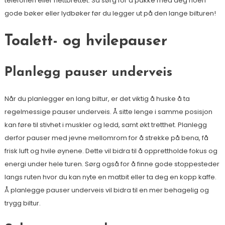
telefonen eller nettbrettet. Så sørg for å pakke med deg noen
gode bøker eller lydbøker før du legger ut på den lange bilturen!
Toalett- og hvilepauser
Planlegg pauser underveis
Når du planlegger en lang biltur, er det viktig å huske å ta
regelmessige pauser underveis. Å sitte lenge i samme posisjon
kan føre til stivhet i muskler og ledd, samt økt tretthet. Planlegg
derfor pauser med jevne mellomrom for å strekke på bena, få
frisk luft og hvile øynene. Dette vil bidra til å opprettholde fokus og
energi under hele turen. Sørg også for å finne gode stoppesteder
langs ruten hvor du kan nyte en matbit eller ta deg en kopp kaffe.
Å planlegge pauser underveis vil bidra til en mer behagelig og
trygg biltur.