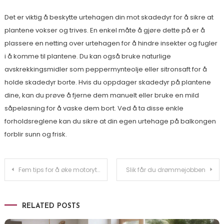
Det er viktig å beskytte urtehagen din mot skadedyr for å sikre at
plantene vokser og trives. En enkel måte å gjøre dette på er å
plassere en netting over urtehagen for å hindre insekter og fugler
i å komme til plantene. Du kan også bruke naturlige
avskrekkingsmidler som peppermynteolje eller sitronsaft for å
holde skadedyr borte. Hvis du oppdager skadedyr på plantene
dine, kan du prøve å fjerne dem manuelt eller bruke en mild
såpeløsning for å vaske dem bort. Ved å ta disse enkle
forholdsreglene kan du sikre at din egen urtehage på balkongen
forblir sunn og frisk.
Innleggsnavigasjon
Fem tips for å øke motorytelsen din
Slik får du drømmejobben
RELATED POSTS