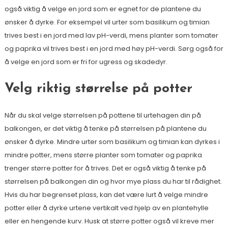
også viktig å velge en jord som er egnet for de plantene du
ønsker å dyrke. For eksempel vil urter som basilikum og timian
trives best i en jord med lav pH-verdi, mens planter som tomater
og paprika vil trives best i en jord med høy pH-verdi. Sørg også for
å velge en jord som er fri for ugress og skadedyr.
Velg riktig størrelse på potter
Når du skal velge størrelsen på pottene til urtehagen din på
balkongen, er det viktig å tenke på størrelsen på plantene du
ønsker å dyrke. Mindre urter som basilikum og timian kan dyrkes i
mindre potter, mens større planter som tomater og paprika
trenger større potter for å trives. Det er også viktig å tenke på
størrelsen på balkongen din og hvor mye plass du har til rådighet.
Hvis du har begrenset plass, kan det være lurt å velge mindre
potter eller å dyrke urtene vertikalt ved hjelp av en plantehylle
eller en hengende kurv. Husk at større potter også vil kreve mer