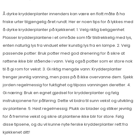
Å dyrke krydderplanter innendørs kan være en flott måte å ha
friske urter tilgjengelig året rundt. Her er noen tips for å lykkes med
å dyrke krydderplanter på kjøkkenet: 1. Velg riktig beliggenhet:
Plasser krydderplantene i et område som får tilstrekkelig med lys,
enten naturlig lys fra vinduet eller kunstig lys fra en lampe. 2. Velg
passende potter: Bruk potter med god drenering for å sikre at
røttene ikke blir stående i vann. Velg også potter som er store nok
til å gi rom for vekst. 3. Gi riktig mengde vann: Krydderplanter
trenger jevnlig vanning, men pass på å ikke overvanne dem. Sjekk
jorden regelmessig for fuktighet og tilpass vanningen deretter. 4.
Gi næring: Bruk en egnet gjødsel for krydderplanter og følg
instruksjonene for påføring. Dette vil bidra til sunn vekst og utvikling
av plantene. 5. Høst regelmessig: Plukk av blader og stilker jevnlig
for å fremme vekst og sikre at plantene ikke blir for store. Følg
disse tipsene, og du vil kunne nyte ferske krydderplanter rett fra
kjøkkenet ditt!