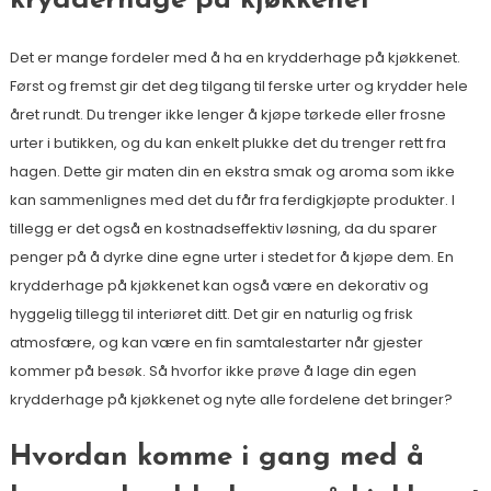
krydderhage på kjøkkenet
Det er mange fordeler med å ha en krydderhage på kjøkkenet.
Først og fremst gir det deg tilgang til ferske urter og krydder hele
året rundt. Du trenger ikke lenger å kjøpe tørkede eller frosne
urter i butikken, og du kan enkelt plukke det du trenger rett fra
hagen. Dette gir maten din en ekstra smak og aroma som ikke
kan sammenlignes med det du får fra ferdigkjøpte produkter. I
tillegg er det også en kostnadseffektiv løsning, da du sparer
penger på å dyrke dine egne urter i stedet for å kjøpe dem. En
krydderhage på kjøkkenet kan også være en dekorativ og
hyggelig tillegg til interiøret ditt. Det gir en naturlig og frisk
atmosfære, og kan være en fin samtalestarter når gjester
kommer på besøk. Så hvorfor ikke prøve å lage din egen
krydderhage på kjøkkenet og nyte alle fordelene det bringer?
Hvordan komme i gang med å