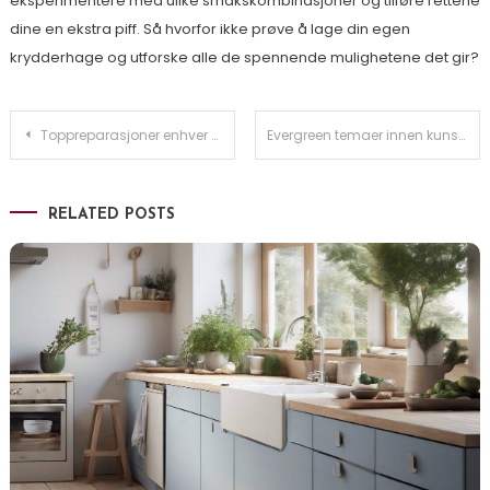
eksperimentere med ulike smakskombinasjoner og tilføre rettene
dine en ekstra piff. Så hvorfor ikke prøve å lage din egen
krydderhage og utforske alle de spennende mulighetene det gir?
Innleggsnavigasjon
Toppreparasjoner enhver bil- og båteier bør kunne
Evergreen temaer innen kunst og kultur
RELATED POSTS