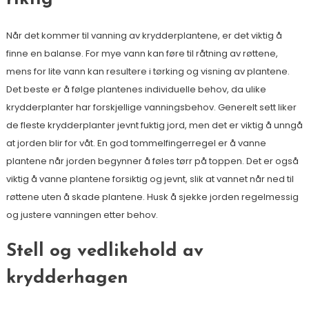
Når det kommer til vanning av krydderplantene, er det viktig å
finne en balanse. For mye vann kan føre til råtning av røttene,
mens for lite vann kan resultere i tørking og visning av plantene.
Det beste er å følge plantenes individuelle behov, da ulike
krydderplanter har forskjellige vanningsbehov. Generelt sett liker
de fleste krydderplanter jevnt fuktig jord, men det er viktig å unngå
at jorden blir for våt. En god tommelfingerregel er å vanne
plantene når jorden begynner å føles tørr på toppen. Det er også
viktig å vanne plantene forsiktig og jevnt, slik at vannet når ned til
røttene uten å skade plantene. Husk å sjekke jorden regelmessig
og justere vanningen etter behov.
Stell og vedlikehold av
krydderhagen