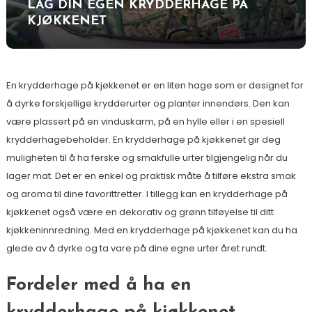
LAG DIN EGEN KRYDDERHAGE PÅ
KJØKKENET
En krydderhage på kjøkkenet er en liten hage som er designet for
å dyrke forskjellige krydderurter og planter innendørs. Den kan
være plassert på en vinduskarm, på en hylle eller i en spesiell
krydderhagebeholder. En krydderhage på kjøkkenet gir deg
muligheten til å ha ferske og smakfulle urter tilgjengelig når du
lager mat. Det er en enkel og praktisk måte å tilføre ekstra smak
og aroma til dine favorittretter. I tillegg kan en krydderhage på
kjøkkenet også være en dekorativ og grønn tilføyelse til ditt
kjøkkeninnredning. Med en krydderhage på kjøkkenet kan du ha
glede av å dyrke og ta vare på dine egne urter året rundt.
Fordeler med å ha en