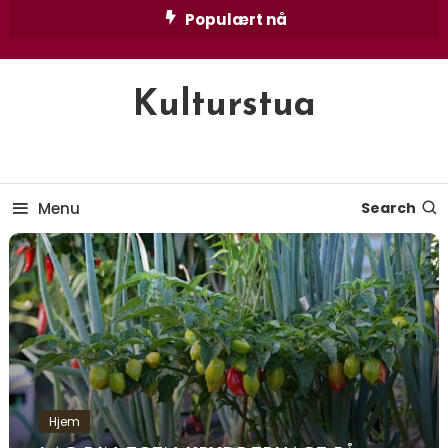
Skip
Populært nå
To
Content
Kulturstua
Menu
Search
Hjem