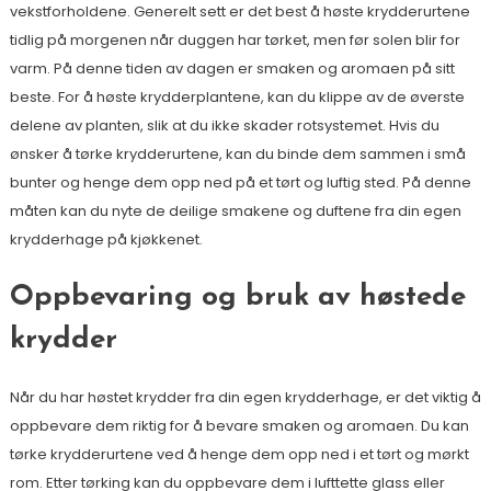
vekstforholdene. Generelt sett er det best å høste krydderurtene
tidlig på morgenen når duggen har tørket, men før solen blir for
varm. På denne tiden av dagen er smaken og aromaen på sitt
beste. For å høste krydderplantene, kan du klippe av de øverste
delene av planten, slik at du ikke skader rotsystemet. Hvis du
ønsker å tørke krydderurtene, kan du binde dem sammen i små
bunter og henge dem opp ned på et tørt og luftig sted. På denne
måten kan du nyte de deilige smakene og duftene fra din egen
krydderhage på kjøkkenet.
Oppbevaring og bruk av høstede
krydder
Når du har høstet krydder fra din egen krydderhage, er det viktig å
oppbevare dem riktig for å bevare smaken og aromaen. Du kan
tørke krydderurtene ved å henge dem opp ned i et tørt og mørkt
rom. Etter tørking kan du oppbevare dem i lufttette glass eller