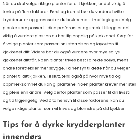
Når du skal velge riktige planter for ditt kjøkken, er det viktig å
tenke på flere faktorer. Først og fremst bør du vurdere hvilke
krydderurter og grønnsaker du bruker mest i matlagingen. Velg
planter som passer til dine preferanser og smak. I tillegg er det
viktig å vurdere plassen du har tilgjengelig på kjøkkenet. Sørg for
å velge planter som passer inn i størrelsen og layouten til
kjøkkenet ditt. Videre bør du også vurdere hvor mye sollys
kjøkkenet ditt får. Noen planter trives best i direkte sollys, mens
andre foretrekker mer skygge. Ta hensyn til dette når du velger
planter til ditt kjøkken. Til slutt, tenk også på hvor mye tid og
oppmerksomhet du kan gi plantene. Noen planter krever mer stell
og pleie enn andre. Velg derfor planter som passer til din livsstil
og tid tilgjengelig. Ved å ta hensyn til disse faktorene, kan du
velge riktige planter som vil trives og blomstre på ditt kjøkken.
Tips for å dyrke krydderplanter
innendørs