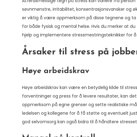
Atferdsmessige tegn på stress kan variere fra person 
søvnmønstre, irritabilitet, konsentrasjonsvansker og 
er viktig å være oppmerksom på disse tegnene og ta 
for både fysisk og mental helse. Hvis du merker at d
hjelp og implementere stressmestringsteknikker for å
Årsaker til stress på jobbe
Høye arbeidskrav
Høye arbeidskrav kan være en betydelig kilde til stre
forventninger og press for å levere resultater, kan det 
oppmerksom på egne grenser og sette realistiske må
ledelsen og kollegene for å få støtte og eventuelt jus
god selvomsorg kan også bidra til å håndtere stresset 