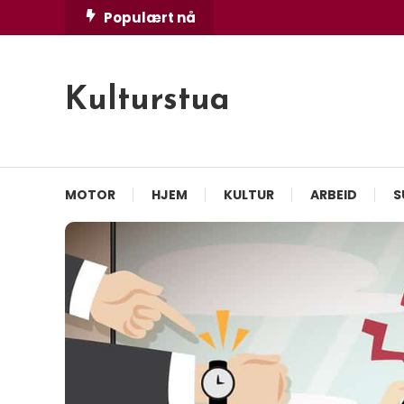
Skip
Populært nå
To
Content
Kulturstua
MOTOR
HJEM
KULTUR
ARBEID
S