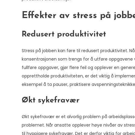
Effekter av stress på jobb
Redusert produktivitet
Stress på jobben kan føre til redusert produktivitet. Nå
konsentrasjonen som trengs for å utføre oppgavene vår
fullføre oppgaver, gjør flere feil og opplever en gener
opprettholde produktiviteten, er det viktig å impleme
eksempel å ta pauser, praktisere avspenningsteknikk
Økt sykefravær
Økt sykefravær er et alvorlig problem på arbeidsplass
problemet. Når ansatte opplever høye nivåer av stress
til hyppigere sykefravær. Det er derfor viktig for arbe