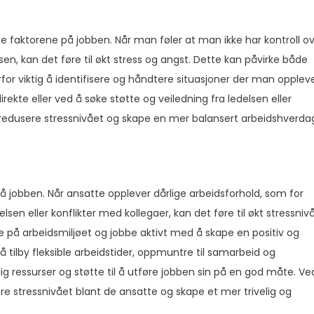
 faktorene på jobben. Når man føler at man ikke har kontroll o
en, kan det føre til økt stress og angst. Dette kan påvirke både
for viktig å identifisere og håndtere situasjoner der man opplev
ekte eller ved å søke støtte og veiledning fra ledelsen eller
n redusere stressnivået og skape en mer balansert arbeidshverda
s på jobben. Når ansatte opplever dårlige arbeidsforhold, som for
en eller konflikter med kollegaer, kan det føre til økt stressnivå
 på arbeidsmiljøet og jobbe aktivt med å skape en positiv og
 tilby fleksible arbeidstider, oppmuntre til samarbeid og
ig ressurser og støtte til å utføre jobben sin på en god måte. Ve
sere stressnivået blant de ansatte og skape et mer trivelig og