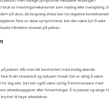
til person, men vanlige symptomer inkluderer endringer i
økt bruk av mestringsmekanismer som røyking eller overspising. D
dem på alvor, da langvarig stress kan ha negative konsekvenser
u opplever flere av disse symptomene, kan det være lurt å søke
 bedre håndtere stresset på jobben.
n
ss på jobben. Når man blir konfrontert med stadig økende
føre til økt stressnivå og redusert trivsel. Det er viktig å være
l for seg selv. Det kan også være nyttig å kommunisere med
tere arbeidsoppgaver eller forventninger. Å ta pauser og sørge f
knyttet til høye arbeidskrav.