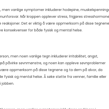
rson, men vanlige symptomer inkluderer hodepine, muskelspenninge
nforsvar. Når kroppen opplever stress, frigjøres stresshormone
ske reaksjoner. Det er viktig å være oppmerksom på disse tegnen
ve konsekvenser for både fysisk og mental helse.
erson, men noen vanlige tegn inkluderer irritabilitet, angst,
også påvirke søvnmønstre, og noen kan oppleve søvnproblemer
g å være oppmerksom på disse tegnene og ta dem på alvor, da
 fysisk og mental helse. Å søke støtte fra venner, familie eller
å jobben.