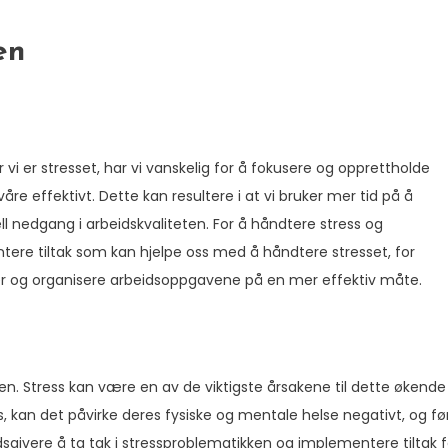
en
r vi er stresset, har vi vanskelig for å fokusere og opprettholde
e effektivt. Dette kan resultere i at vi bruker mer tid på å
ell nedgang i arbeidskvaliteten. For å håndtere stress og
ntere tiltak som kan hjelpe oss med å håndtere stresset, for
er og organisere arbeidsoppgavene på en mer effektiv måte.
en. Stress kan være en av de viktigste årsakene til dette økende
, kan det påvirke deres fysiske og mentale helse negativt, og fø
idsgivere å ta tak i stressproblematikken og implementere tiltak f