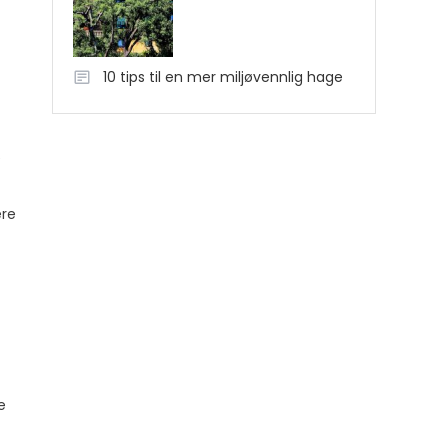
10 tips til en mer miljøvennlig hage
e
ere
e