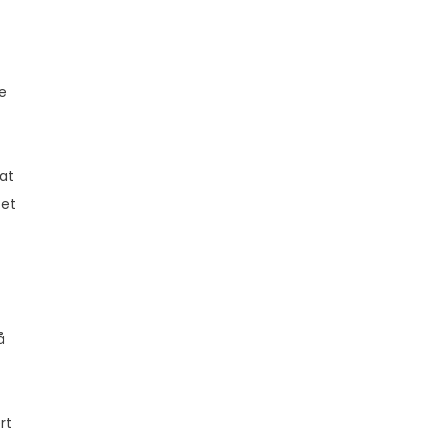
e
 at
 et
å
rt