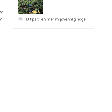
n
 og
og
10 tips til en mer miljøvennlig hage
n