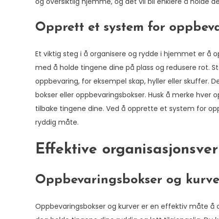
og oversiktlig hjemme, og det vil bli enklere å holde de
Opprett et system for oppbev
Et viktig steg i å organisere og rydde i hjemmet er å
med å holde tingene dine på plass og redusere rot. S
oppbevaring, for eksempel skap, hyller eller skuffer.
bokser eller oppbevaringsbokser. Husk å merke hver opp
tilbake tingene dine. Ved å opprette et system for op
ryddig måte.
Effektive organisasjonsve
Oppbevaringsbokser og kurve
Oppbevaringsbokser og kurver er en effektiv måte å o