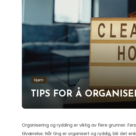
Hjem
TIPS FOR Å ORGANIS
Organisering og rydding er viktig av flere grunner. Førs
tilværelse. Når ting er organisert og ryddig, blir det 