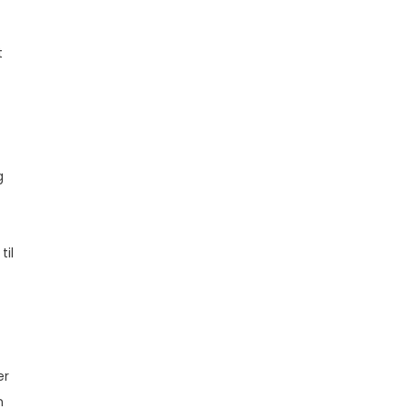
t
g
til
er
n