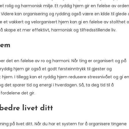
g et rolig og harmonisk miljø. Et ryddig hjem gir en følelse av orde
t. Videre kan organisering og rydding også være en kilde til glede
leve et vakkert og velorganisert hjem kan gi en følelse av stolthet 
 å skape et mer effektivt, harmonisk og tilfredsstillende liv.
jem
er det en følelse av ro og harmoni. Når ting er organisert og på
 ryddig hjem gir også et godt førsteinntrykk til gjester og
 hjem. I tillegg kan et ryddig hjem redusere stressnivået og gi e
og det sparer tid og energi i hverdagen. Så, ta deg tid til å
 fordelene det gir.
edre livet ditt
ing på livet ditt. Når du har et system for å organisere tingene