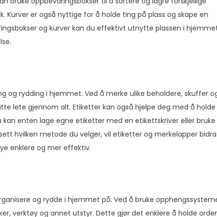
kan bruke oppbevaringsbokser til å sortere og lagre forskjellige
k. Kurver er også nyttige for å holde ting på plass og skape en
ingsbokser og kurver kan du effektivt utnytte plassen i hjemme
lse.
ing og rydding i hjemmet. Ved å merke ulike beholdere, skuffer o
åtte lete gjennom alt. Etiketter kan også hjelpe deg med å holde
u kan enten lage egne etiketter med en etikettskriver eller bruke
tt hvilken metode du velger, vil etiketter og merkelapper bidra 
ye enklere og mer effektiv.
rganisere og rydde i hjemmet på. Ved å bruke opphengssystem
er, verktøy og annet utstyr. Dette gjør det enklere å holde orde