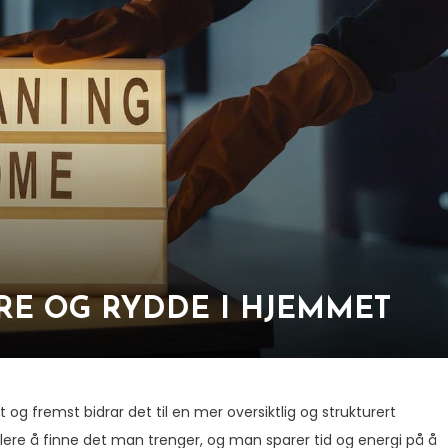
ERE OG RYDDE I HJEMMET
t og fremst bidrar det til en mer oversiktlig og strukturert
enklere å finne det man trenger, og man sparer tid og energi på å