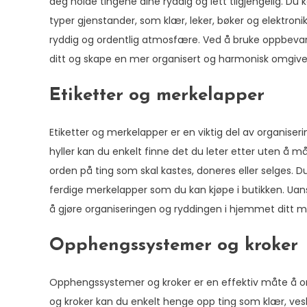
deg holde tingene dine ryddig og lett tilgjengelig. Du 
typer gjenstander, som klær, leker, bøker og elektronik
ryddig og ordentlig atmosfære. Ved å bruke oppbevar
ditt og skape en mer organisert og harmonisk omgive
Etiketter og merkelapper
Etiketter og merkelapper er en viktig del av organiser
hyller kan du enkelt finne det du leter etter uten å m
orden på ting som skal kastes, doneres eller selges. D
ferdige merkelapper som du kan kjøpe i butikken. Uanse
å gjøre organiseringen og ryddingen i hjemmet ditt m
Opphengssystemer og kroker
Opphengssystemer og kroker er en effektiv måte å o
og kroker kan du enkelt henge opp ting som klær, vesk