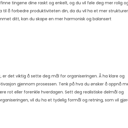
 finne tingene dine raskt og enkelt, og du vil føle deg mer rolig o
 til å forbedre produktiviteten din, da du vil ha et mer strukturer
jemmet ditt, kan du skape en mer harmonisk og balansert
er det viktig å sette deg mål for organiseringen. Å ha klare og
motivasjon gjennom prosessen. Tenk på hva du ønsker å oppnå m
re rot eller forenkle hverdagen. Sett deg realistiske delmål og
ganiseringen, vil du ha et tydelig formål og retning, som vil gjø