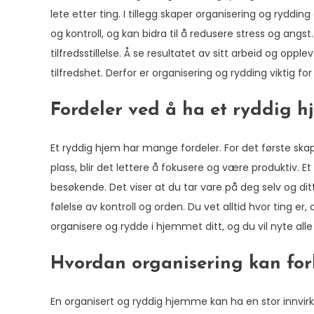
lete etter ting. I tillegg skaper organisering og ryddin
og kontroll, og kan bidra til å redusere stress og angs
tilfredsstillelse. Å se resultatet av sitt arbeid og opp
tilfredshet. Derfor er organisering og rydding viktig for
Fordeler ved å ha et ryddig h
Et ryddig hjem har mange fordeler. For det første skap
plass, blir det lettere å fokusere og være produktiv. Et
besøkende. Det viser at du tar vare på deg selv og ditt
følelse av kontroll og orden. Du vet alltid hvor ting er, 
organisere og rydde i hjemmet ditt, og du vil nyte alle
Hvordan organisering kan forb
En organisert og ryddig hjemme kan ha en stor innvirkn