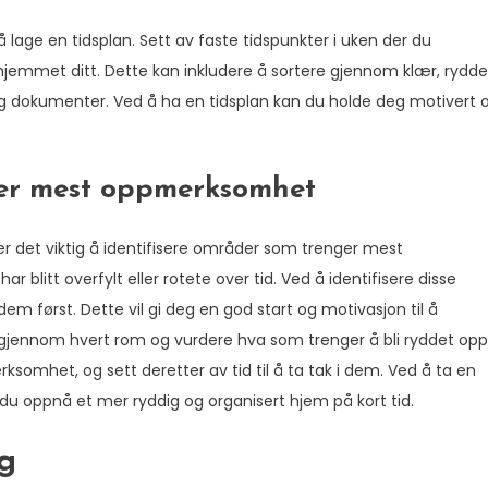
lage en tidsplan. Sett av faste tidspunkter i uken der du
i hjemmet ditt. Dette kan inkludere å sortere gjennom klær, rydde
r og dokumenter. Ved å ha en tidsplan kan du holde deg motivert 
ger mest oppmerksomhet
er det viktig å identifisere områder som trenger mest
litt overfylt eller rotete over tid. Ved å identifisere disse
 først. Dette vil gi deg en god start og motivasjon til å
 gjennom hvert rom og vurdere hva som trenger å bli ryddet opp
omhet, og sett deretter av tid til å ta tak i dem. Ved å ta en
l du oppnå et mer ryddig og organisert hjem på kort tid.
ng