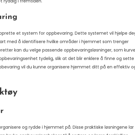
t ryddig i fremtiden.
aring
 opprette et system for oppbevaring. Dette systemet vil hjelpe de
tart med å identifisere hvilke områder i hjemmet som trenger
 Deretter kan du velge passende oppbevaringsløsninger, som kurve
bevaringsenhet tydelig, slik at det blir enklere å finne og sette
pbevaring vil du kunne organisere hjemmet ditt på en effektiv o
rktøy
r
rganisere og rydde i hjemmet på. Disse praktiske løsningene lar