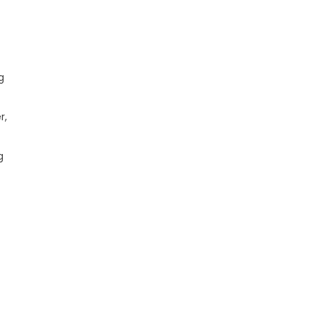
g
r,
g